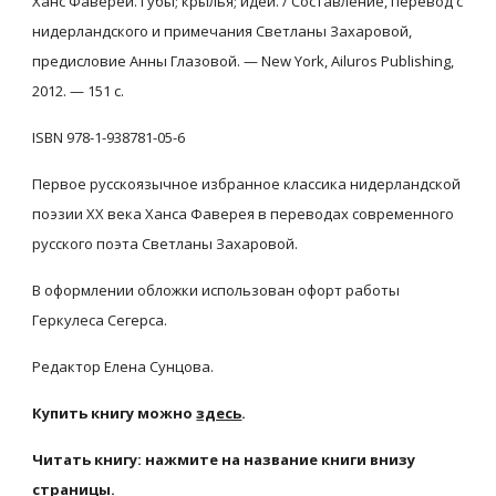
Ханс Фаверей. Губы; крылья; идеи. / Составление, перевод с 
нидерландского и примечания Светланы Захаровой, 
предисловие Анны Глазовой. — New York, Ailuros Publishing, 
2012. — 151 с.
ISBN 978-1-938781-05-6
Первое русскоязычное избранное классика нидерландской 
поэзии ХХ века Ханса Фаверея в переводах современного 
русского поэта Светланы Захаровой.
В оформлении обложки использован офорт работы 
Геркулеса Сегерса.
Редактор Елена Сунцова.
Купить книгу можно
здесь
.
Читать книгу: нажмите на название книги внизу 
страницы.