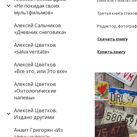
ISBN 978-1-938781-59
«Не покидая своих
мультфильмов»
Третья книга стихо
Алексей Сальников
Редактор, фотограф
«Дневник снеговика»
Скачать книгу
Алексей Цветков
«salva veritate»
Купить книгу
Алексей Цветков
«Все это, или Это все»
Алексей Цветков
«Онтологические
напевы»
Алексей Цветков.
Издано другими
Анаит Григорян «Из
глины и песка»