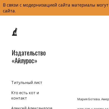
В связи с модернизацией сайта материалы могут
Sk
сайта.
Издательство
«Айлурос»
Титульный лист
Kто есть кот и
контакт
Мария Ботева. Америк
Алексей Александров