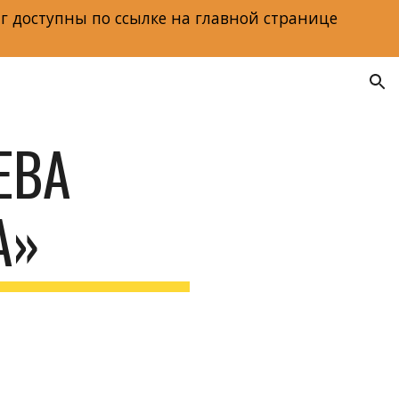
г доступны по ссылке на главной странице
ion
ВА 
А»