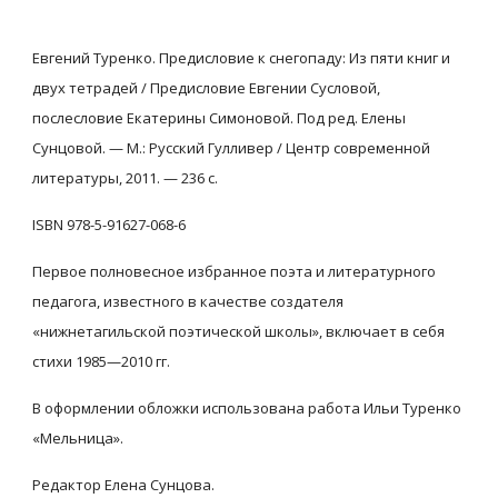
Евгений Туренко. Предисловие к снегопаду: Из пяти книг и 
двух тетрадей / Предисловие Евгении Сусловой, 
послесловие Екатерины Симоновой. Под ред. Елены 
Сунцовой. — М.: Русский Гулливер / Центр современной 
литературы, 2011. — 236 с.
ISBN 978-5-91627-068-6
Первое полновесное избранное поэта и литературного 
педагога, известного в качестве создателя 
«нижнетагильской поэтической школы», включает в себя 
стихи 1985—2010 гг.
В оформлении обложки использована работа Ильи Туренко 
«Мельница».
Редактор Елена Сунцова.