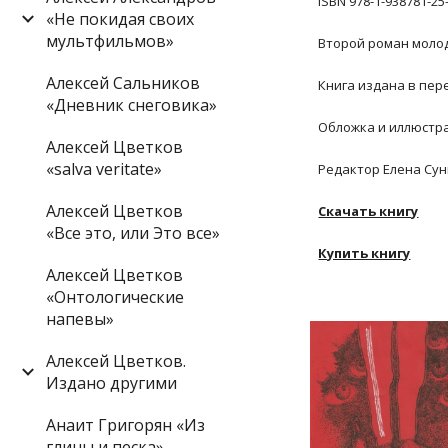
ISBN 978-1-938781-25
«Не покидая своих
мультфильмов»
Второй роман молод
Алексей Сальников
Книга издана в пер
«Дневник снеговика»
Обложка и иллюстр
Алексей Цветков
«salva veritate»
Редактор Елена Сун
Алексей Цветков
Скачать книгу
«Все это, или Это все»
Купить книгу
Алексей Цветков
«Онтологические
напевы»
Алексей Цветков.
Издано другими
Анаит Григорян «Из
глины и песка»