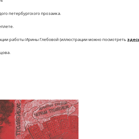
-4
ого петербургского прозаика.
еплете.
ации работы Ирины Глебовой (иллюстрации можно посмотреть
здес
цова.