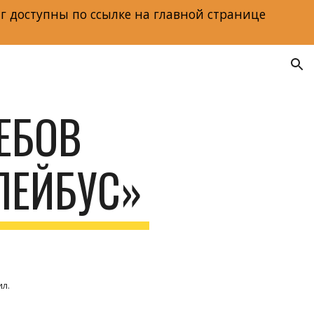
г доступны по ссылке на главной странице
ion
БОВ 
ЛЕЙБУС»
ил.