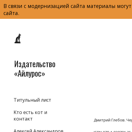
В связи с модернизацией сайта материалы могут
Sk
сайта.
Издательство
«Айлурос»
Титульный лист
Kто есть кот и
контакт
Дмитрий Глебов. Черн
Алексей Александров